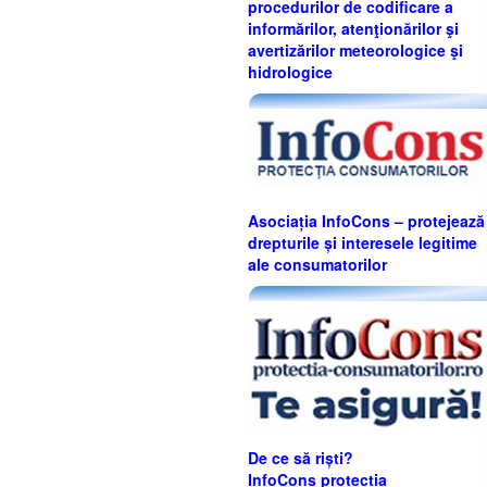
procedurilor de codificare a
informărilor, atenţionărilor şi
avertizărilor meteorologice şi
hidrologice
Asociația InfoCons – protejează
drepturile și interesele legitime
ale consumatorilor
De ce să riști?
InfoCons protecția