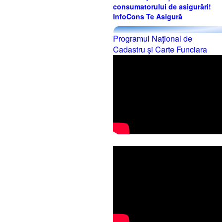
consumatorului de asigurări!
InfoCons Te Asigură
Programul Naţional de
Cadastru şi Carte Funciara