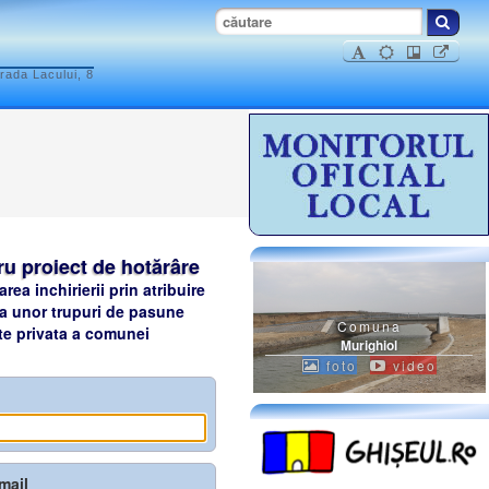
rada Lacului, 8
ru proiect de hotărâre
ea inchirierii prin atribuire
, a unor trupuri de pasune
Comuna
ate privata a comunei
Murighiol
foto
video
mail