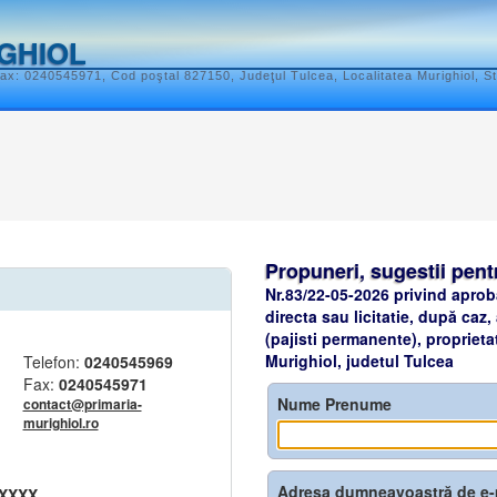
GHIOL
ax: 0240545971, Cod poştal 827150, Judeţul Tulcea, Localitatea Murighiol, St
Propuneri, sugestii pent
Nr.83/22-05-2026 privind aprobar
directa sau licitatie, după caz
(pajisti permanente), propriet
Murighiol, judetul Tulcea
Telefon:
0240545969
Fax:
0240545971
Nume Prenume
contact@primaria-
murighiol.ro
Adresa dumneavoastră de e-
XXXX