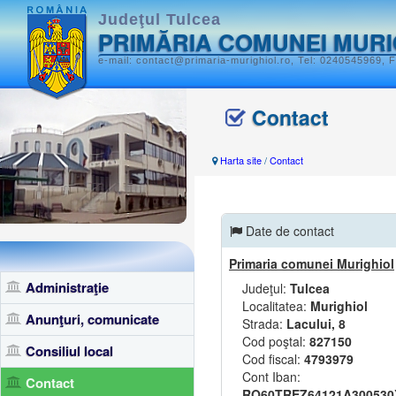
Judeţul Tulcea
PRIMĂRIA COMUNEI MURI
e-mail: contact@primaria-murighiol.ro, Tel: 0240545969, F
Contact
Harta site
/
Contact
Date de contact
Primaria comunei Murighiol
Administraţie
Judeţul:
Tulcea
Localitatea:
Murighiol
Anunţuri, comunicate
Strada:
Lacului, 8
Cod poştal:
827150
Consiliul local
Cod fiscal:
4793979
Cont Iban:
Contact
RO60TREZ64121A300530