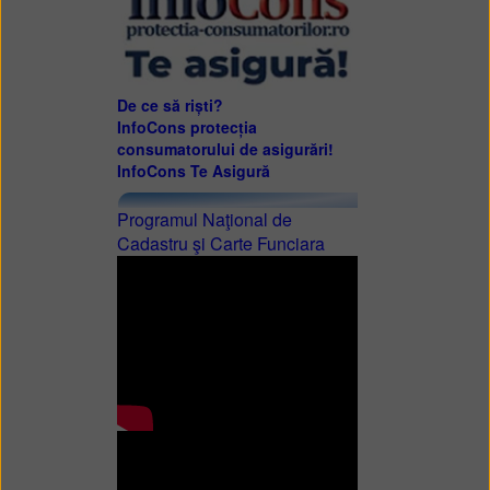
De ce să riști?
InfoCons protecția
consumatorului de asigurări!
InfoCons Te Asigură
Programul Naţional de
Cadastru şi Carte Funciara