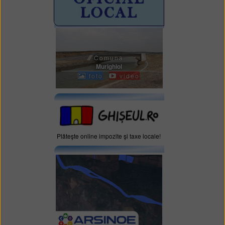
Comuna
Murighiol
foto
video
Plăteşte online impozite şi taxe locale!