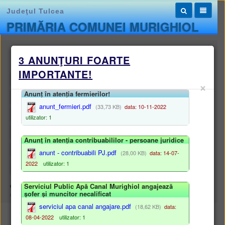
Judeţul Tulcea
PRIMĂRIA COMUNEI MURIGHIOL
Monitorul oficial local
3 ANUNŢURI FOARTE
IMPORTANTE!
STATUTUL UNITĂȚII ADMINISTRATIV-TERITORIALE
×
Anunț în atenția fermierilor!
REGULAMENTELE PRIVIND PROCEDURILE ADMINISTRATIVE
anunt_fermieri.pdf
(33,73 KB)
data: 10-11-2022
HOTĂRÂRILE AUTORITĂȚII DELIBERATIVE
utilizator: 1
DISPOZIȚIILE AUTORITĂȚII EXECUTIVE
Anunţ în atenţia contribuabililor - persoane juridice
DOCUMENTE ȘI INFORMAȚII FINANCIARE
anunt - contribuabili PJ.pdf
(28,00 KB)
data: 14-07-
2022
utilizator: 1
ALTE DOCUMENTE
Serviciul Public Apă Canal Murighiol angajează
Harta site
/
Monitorul oficial local
/
HOTĂRÂRILE AUTORITĂȚII DELIBERATIVE
şofer şi muncitor necalificat
/
Registru proiecte de hotărâri
/
Dezbatere publică
serviciul apa canal angajare.pdf
(18,62 KB)
data:
Dezbatere publică proiecte de hotărâri
08-04-2022
utilizator: 1