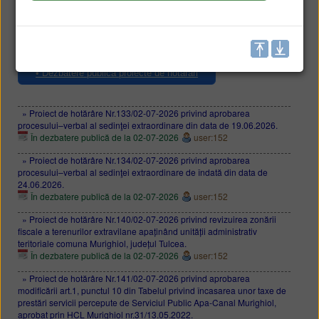
• Lista HCL
• Registru HCL
• Registru proiecte de hotărâri
• Dezbatere publică proiecte de hotărâri
» Proiect de hotărâre Nr.133/02-07-2026 privind aprobarea
procesului–verbal al sedinţei extraordinare din data de 19.06.2026.
În dezbatere publică de la 02-07-2026
user:152
» Proiect de hotărâre Nr.134/02-07-2026 privind aprobarea
procesului–verbal al sedinţei extraordinare de îndată din data de
24.06.2026.
În dezbatere publică de la 02-07-2026
user:152
» Proiect de hotărâre Nr.140/02-07-2026 privind revizuirea zonării
fiscale a terenurilor extravilane apaținând unității administrativ
teritoriale comuna Murighiol, județul Tulcea.
În dezbatere publică de la 02-07-2026
user:152
» Proiect de hotărâre Nr.141/02-07-2026 privind aprobarea
modificării art.1, punctul 10 din Tabelul privind încasarea unor taxe de
prestări servicii percepute de Serviciul Public Apa-Canal Murighiol,
aprobat prin HCL Murighiol nr.31/13.05.2022.