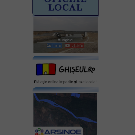
Comuna
Murighiol
foto
video
Plăteşte online impozite şi taxe locale!