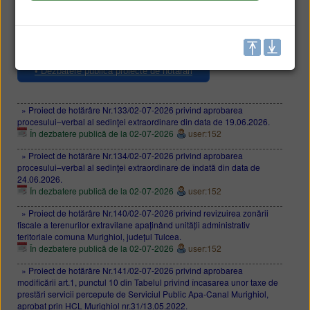
• Lista HCL
• Registru HCL
• Registru proiecte de hotărâri
• Dezbatere publică proiecte de hotărâri
» Proiect de hotărâre Nr.133/02-07-2026 privind aprobarea
procesului–verbal al sedinţei extraordinare din data de 19.06.2026.
În dezbatere publică de la 02-07-2026
user:152
» Proiect de hotărâre Nr.134/02-07-2026 privind aprobarea
procesului–verbal al sedinţei extraordinare de îndată din data de
24.06.2026.
În dezbatere publică de la 02-07-2026
user:152
» Proiect de hotărâre Nr.140/02-07-2026 privind revizuirea zonării
fiscale a terenurilor extravilane apaținând unității administrativ
teritoriale comuna Murighiol, județul Tulcea.
În dezbatere publică de la 02-07-2026
user:152
» Proiect de hotărâre Nr.141/02-07-2026 privind aprobarea
modificării art.1, punctul 10 din Tabelul privind încasarea unor taxe de
prestări servicii percepute de Serviciul Public Apa-Canal Murighiol,
aprobat prin HCL Murighiol nr.31/13.05.2022.