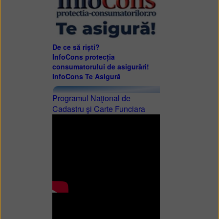
De ce să riști?
InfoCons protecția
consumatorului de asigurări!
InfoCons Te Asigură
Programul Naţional de
Cadastru şi Carte Funciara