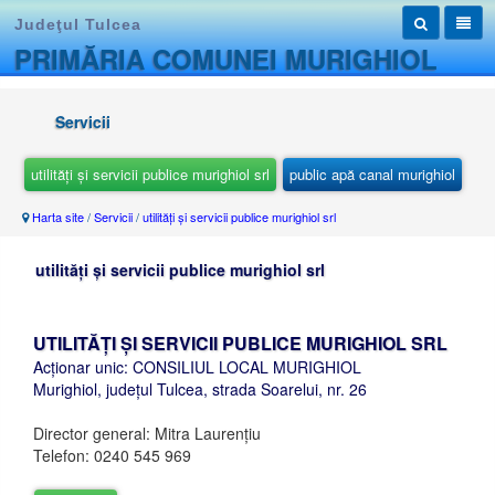
Judeţul Tulcea
PRIMĂRIA COMUNEI MURIGHIOL
Servicii
utilități și servicii publice murighiol srl
public apă canal murighiol
Harta site
/
Servicii
/
utilități și servicii publice murighiol srl
utilități și servicii publice murighiol srl
UTILITĂȚI ȘI SERVICII PUBLICE MURIGHIOL SRL
Acționar unic: CONSILIUL LOCAL MURIGHIOL
Murighiol, județul Tulcea, strada Soarelui, nr. 26
Director general: Mitra Laurențiu
Telefon: 0240 545 969