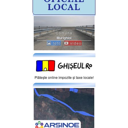
Comuna
Murighiol
foto
video
Plăteşte online impozite şi taxe locale!