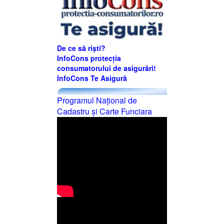
De ce să riști?
InfoCons protecția
consumatorului de asigurări!
InfoCons Te Asigură
Programul Naţional de
Cadastru şi Carte Funciara