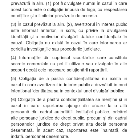
prevăzută la alin. (1) pot fi divulgate numai în cazul în care
acest lucru este o obligaţie impusă de lege, cu respectarea
condiţiilor şi a limitelor prevăzute de aceasta.
(3) În cazul prevăzut la alin. (2), avertizorul în interes public
este informat anterior, în scris, cu privire la divulgarea
identităţii şi a motivelor divulgării datelor confidenţiale în
cauză. Obligaţia nu există în cazul în care informarea ar
periclita investigaţiile sau procedurile judiciare.
(4) Informaţiile din cuprinsul raportărilor care constituie
secrete comerciale nu pot fi utilizate sau divulgate în alte
scopuri decât cele necesare soluţionării raportării.
(5) Obligaţia de a păstra confidenţialitatea nu există în
cazul în care avertizorul în interes public a dezvăluit în mod
intenţionat identitatea sa în contextul unei divulgări publice.
(6) Obligaţia de a păstra confidenţialitatea se menţine şi în
cazul în care raportarea ajunge din eroare la o altă
persoană din cadrul autorităţii, instituţiei publice, oricărei
alte persoane juridice de drept public, precum şi din cadrul
persoanelor juridice de drept privat alta decât persoana
desemnată. În acest caz, raportarea este înaintată, de
îndată, persoanei desemnate.