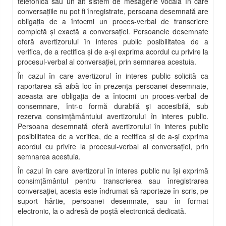
telefonică sau un alt sistem de mesagerie vocală în care
conversaţiile nu pot fi înregistrate, persoana desemnată are
obligaţia de a întocmi un proces-verbal de transcriere
completă şi exactă a conversaţiei. Persoanele desemnate
oferă avertizorului în interes public posibilitatea de a
verifica, de a rectifica şi de a-şi exprima acordul cu privire la
procesul-verbal al conversaţiei, prin semnarea acestuia.
În cazul în care avertizorul în interes public solicită ca
raportarea să aibă loc în prezenţa persoanei desemnate,
aceasta are obligaţia de a întocmi un proces-verbal de
consemnare, într-o formă durabilă şi accesibilă, sub
rezerva consimţământului avertizorului în interes public.
Persoana desemnată oferă avertizorului în interes public
posibilitatea de a verifica, de a rectifica şi de a-şi exprima
acordul cu privire la procesul-verbal al conversaţiei, prin
semnarea acestuia.
În cazul în care avertizorul în interes public nu îşi exprimă
consimţământul pentru transcrierea sau înregistrarea
conversaţiei, acesta este îndrumat să raporteze în scris, pe
suport hârtie, persoanei desemnate, sau în format
electronic, la o adresă de poştă electronică dedicată.