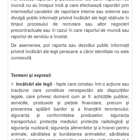
muncă nu au început încă şi care efectuează raportări prin
intermediul canalelor de raportare interne sau externe sau
divulgă public informaţii privind încălcări ale legii obţinute în
timpul procesului de recrutare sau altor negocieri
precontractuale sau în cazul în care raportul de muncă sau
raportul de serviciu a încetat.
De asemenea, pot raporta sau dezvălui public informaţii
privind încălcări ale legii persoane a căror identitate nu este
cunoscută.
Termeni şi expresii
1.
încălcări ale legii
- fapte care constau într-o acţiune sau
inacţiune care constituie nerespectări ale dispoziţiilor
legale, care privesc domenii cum ar fi: achiziţiile publice;
serviciile, produsele şi pieţele financiare, precum şi
prevenirea spălării banilor şi a finanţării terorismului;
siguranţa şi conformitatea produselor; siguranţa
transportului; protecţia mediului; protecţia radiologică şi
siguranţa nucleară; siguranţa alimentelor şi a hranei pentru
animale, sănătatea şi bunăstarea animalelor; sănătatea