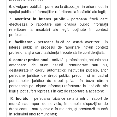
6. divulgare publică - punerea la dispoziţie, în orice mod, în
spaţiul public a informaţiilor referitoare la încălcări ale legii;
7.
avertizor în interes public
- persoana fizică care
efectuează o raportare sau divulgă public informaţii
referitoare la încălcări ale legii, obţinute în context
profesional;
8.
facilitator
- persoana fizică ce asistă avertizorul în
interes public în procesul de raportare într-un context
profesional şi a cărui asistenţă trebuie să fie confidenţială;
9.
context profesional
- activităţi profesionale, actuale sau
anterioare, de orice natură, remunerate sau nu,
desfăşurate în cadrul autorităţilor, instituţiilor publice, altor
persoane juridice de drept public, precum şi în cadrul
persoanelor juridice de drept privat, în baza cărora
persoanele pot obţine informaţii referitoare la încălcări ale
legii şi pot suferi represalii în caz de raportare a acestora;
10.
lucrător
- persoana fizică ce se află într-un raport de
muncă sau raport de serviciu, în temeiul dispoziţiilor de
drept comun sau speciale în materie, şi prestează muncă
în schimbul unei remuneraţii;