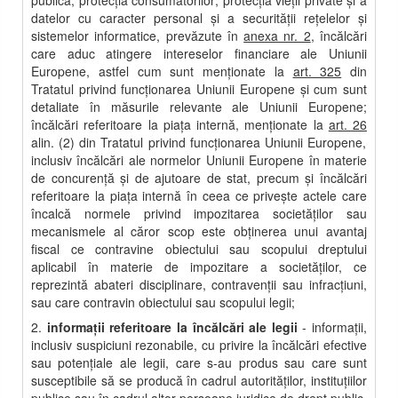
publică; protecţia consumatorilor; protecţia vieţii private şi a
datelor cu caracter personal şi a securităţii reţelelor şi
sistemelor informatice, prevăzute în
anexa nr. 2
, încălcări
care aduc atingere intereselor financiare ale Uniunii
Europene, astfel cum sunt menţionate la
art. 325
din
Tratatul privind funcţionarea Uniunii Europene şi cum sunt
detaliate în măsurile relevante ale Uniunii Europene;
încălcări referitoare la piaţa internă, menţionate la
art. 26
alin. (2) din Tratatul privind funcţionarea Uniunii Europene,
inclusiv încălcări ale normelor Uniunii Europene în materie
de concurenţă şi de ajutoare de stat, precum şi încălcări
referitoare la piaţa internă în ceea ce priveşte actele care
încalcă normele privind impozitarea societăţilor sau
mecanismele al căror scop este obţinerea unui avantaj
fiscal ce contravine obiectului sau scopului dreptului
aplicabil în materie de impozitare a societăţilor, ce
reprezintă abateri disciplinare, contravenţii sau infracţiuni,
sau care contravin obiectului sau scopului legii;
2.
informaţii referitoare la încălcări ale legii
- informaţii,
inclusiv suspiciuni rezonabile, cu privire la încălcări efective
sau potenţiale ale legii, care s-au produs sau care sunt
susceptibile să se producă în cadrul autorităţilor, instituţiilor