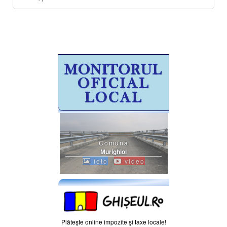
Comuna
Murighiol
foto
video
Plăteşte online impozite şi taxe locale!