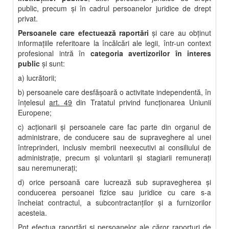
public, precum şi în cadrul persoanelor juridice de drept
privat.
Persoanele care efectuează raportări
şi care au obţinut
informaţiile referitoare la încălcări ale legii, într-un context
profesional intră în
categoria avertizorilor în interes
public
și sunt:
a) lucrătorii;
b) persoanele care desfăşoară o activitate independentă, în
înţelesul
art. 49
din Tratatul privind funcţionarea Uniunii
Europene;
c) acţionarii şi persoanele care fac parte din organul de
administrare, de conducere sau de supraveghere al unei
întreprinderi, inclusiv membrii neexecutivi ai consiliului de
administraţie, precum şi voluntarii şi stagiarii remuneraţi
sau neremuneraţi;
d) orice persoană care lucrează sub supravegherea şi
conducerea persoanei fizice sau juridice cu care s-a
încheiat contractul, a subcontractanţilor şi a furnizorilor
acesteia.
Pot efectua raportări și persoanelor ale căror raporturi de