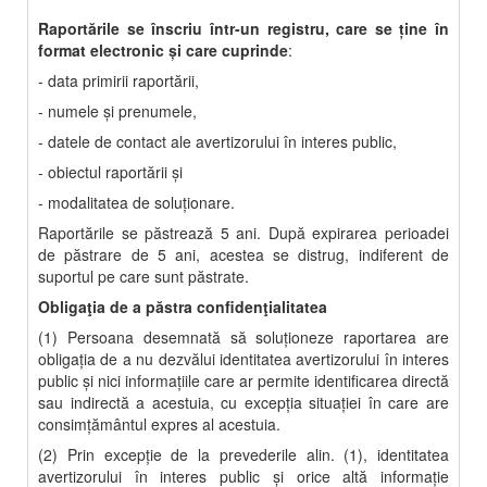
Raportările se înscriu într-un registru, care se ține în
format electronic și care cuprinde
:
- data primirii raportării,
- numele şi prenumele,
- datele de contact ale avertizorului în interes public,
- obiectul raportării şi
- modalitatea de soluţionare.
Raportările se păstrează 5 ani. După expirarea perioadei
de păstrare de 5 ani, acestea se distrug, indiferent de
suportul pe care sunt păstrate.
Obligaţia de a păstra confidenţialitatea
(1) Persoana desemnată să soluţioneze raportarea are
obligaţia de a nu dezvălui identitatea avertizorului în interes
public şi nici informaţiile care ar permite identificarea directă
sau indirectă a acestuia, cu excepţia situaţiei în care are
consimţământul expres al acestuia.
(2) Prin excepţie de la prevederile alin. (1), identitatea
avertizorului în interes public şi orice altă informaţie