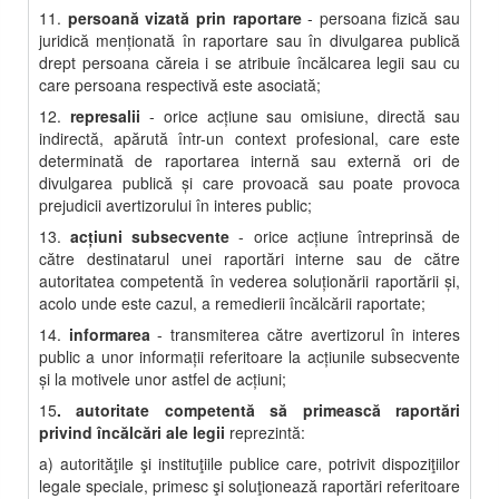
11.
persoană vizată prin raportare
- persoana fizică sau
juridică menţionată în raportare sau în divulgarea publică
drept persoana căreia i se atribuie încălcarea legii sau cu
care persoana respectivă este asociată;
12.
represalii
- orice acţiune sau omisiune, directă sau
indirectă, apărută într-un context profesional, care este
determinată de raportarea internă sau externă ori de
divulgarea publică şi care provoacă sau poate provoca
prejudicii avertizorului în interes public;
13.
acţiuni subsecvente
- orice acţiune întreprinsă de
către destinatarul unei raportări interne sau de către
autoritatea competentă în vederea soluţionării raportării şi,
acolo unde este cazul, a remedierii încălcării raportate;
14.
informarea
- transmiterea către avertizorul în interes
public a unor informaţii referitoare la acţiunile subsecvente
şi la motivele unor astfel de acţiuni;
15
. autoritate competentă să primească raportări
privind încălcări ale legii
reprezintă:
a) autorităţile şi instituţiile publice care, potrivit dispoziţiilor
legale speciale, primesc şi soluţionează raportări referitoare