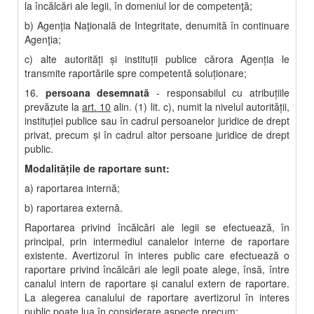
la încălcări ale legii, în domeniul lor de competenţă;
b) Agenţia Naţională de Integritate, denumită în continuare
Agenţia;
c) alte autorităţi şi instituţii publice cărora Agenţia le
transmite raportările spre competentă soluţionare;
16.
persoana desemnată
- responsabilul cu atribuţiile
prevăzute la
art. 10
alin. (1) lit. c), numit la nivelul autorităţii,
instituţiei publice sau în cadrul persoanelor juridice de drept
privat, precum şi în cadrul altor persoane juridice de drept
public.
Modalităţile de raportare sunt:
a) raportarea internă;
b) raportarea externă.
Raportarea privind încălcări ale legii se efectuează, în
principal, prin intermediul canalelor interne de raportare
existente. Avertizorul în interes public care efectuează o
raportare privind încălcări ale legii poate alege, însă, între
canalul intern de raportare şi canalul extern de raportare.
La alegerea canalului de raportare avertizorul în interes
public poate lua în considerare aspecte precum: