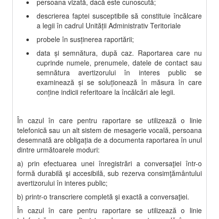
persoana vizată, dacă este cunoscută;
descrierea faptei susceptibile să constituie încălcare
a legii în cadrul
U
nit
ății Administrativ Teritoriale
probele în susţinerea raportării;
data şi semnătura, după caz. Raportarea care nu
cuprinde numele, prenumele, datele de contact sau
semnătura avertizorului în interes public se
examinează şi se soluţionează în măsura în care
conţine indicii referitoare la încălcări ale legii.
În cazul în care pentru raportare se utilizează o linie
telefonică sau un alt sistem de mesagerie vocală, persoana
desemnată are obligaţia de a documenta raportarea în unul
dintre următoarele moduri:
a) prin efectuarea unei înregistrări a conversaţiei într-o
formă durabilă şi accesibilă, sub rezerva consimţământului
avertizorului în interes public;
b) printr-o transcriere completă şi exactă a conversaţiei.
În cazul în care pentru raportare se utilizează o linie