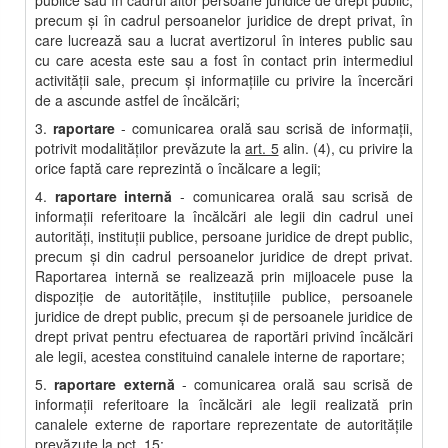
publice sau în cadrul altor persoane juridice de drept public,
precum şi în cadrul persoanelor juridice de drept privat, în
care lucrează sau a lucrat avertizorul în interes public sau
cu care acesta este sau a fost în contact prin intermediul
activităţii sale, precum şi informaţiile cu privire la încercări
de a ascunde astfel de încălcări;
3.
raportare
- comunicarea orală sau scrisă de informaţii,
potrivit modalităţilor prevăzute la
art. 5
alin. (4), cu privire la
orice faptă care reprezintă o încălcare a legii;
4.
raportare internă
- comunicarea orală sau scrisă de
informaţii referitoare la încălcări ale legii din cadrul unei
autorităţi, instituţii publice, persoane juridice de drept public,
precum şi din cadrul persoanelor juridice de drept privat.
Raportarea internă se realizează prin mijloacele puse la
dispoziţie de autorităţile, instituţiile publice, persoanele
juridice de drept public, precum şi de persoanele juridice de
drept privat pentru efectuarea de raportări privind încălcări
ale legii, acestea constituind canalele interne de raportare;
5.
raportare externă
- comunicarea orală sau scrisă de
informaţii referitoare la încălcări ale legii realizată prin
canalele externe de raportare reprezentate de autorităţile
prevăzute la pct. 15;