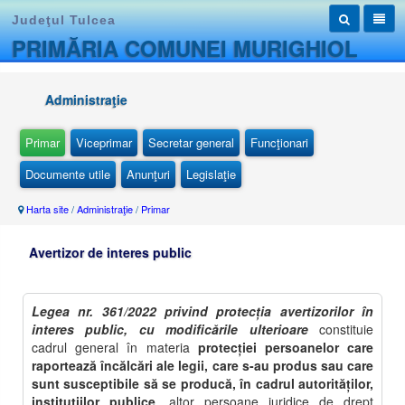
Judeţul Tulcea
PRIMĂRIA COMUNEI MURIGHIOL
Administraţie
Primar
Viceprimar
Secretar general
Funcţionari
Documente utile
Anunţuri
Legislaţie
Harta site
/
Administraţie
/
Primar
Avertizor de interes public
Legea nr. 361/2022 privind protecția avertizorilor în
interes public, cu modificările ulterioare
constituie
cadrul general în materia
protecţiei persoanelor care
raportează încălcări ale legii, care s-au produs sau care
sunt susceptibile să se producă, în cadrul autorităţilor,
instituţiilor publice
, altor persoane juridice de drept