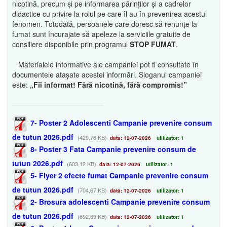
nicotină, precum și pe informarea părinților și a cadrelor
didactice cu privire la rolul pe care îl au în prevenirea acestui
fenomen. Totodată, persoanele care doresc să renunțe la
fumat sunt încurajate să apeleze la serviciile gratuite de
consiliere disponibile prin programul
STOP FUMAT
.
Materialele informative ale campaniei pot fi consultate în
documentele atașate acestei informări. Sloganul campaniei
este:
„Fii informat! Fără nicotină, fără compromis!”
7- Poster 2 Adolescenti Campanie prevenire consum
de tutun 2026.pdf
(429,76 KB)
data: 12-07-2026
utilizator: 1
8- Poster 3 Fata Campanie prevenire consum de
tutun 2026.pdf
(603,12 KB)
data: 12-07-2026
utilizator: 1
5- Flyer 2 efecte fumat Campanie prevenire consum
de tutun 2026.pdf
(704,67 KB)
data: 12-07-2026
utilizator: 1
2- Brosura adolescenti Campanie prevenire consum
de tutun 2026.pdf
(692,69 KB)
data: 12-07-2026
utilizator: 1