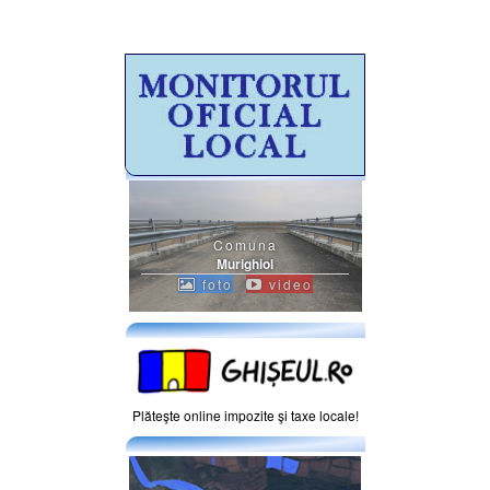
Comuna
Murighiol
foto
video
Plăteşte online impozite şi taxe locale!