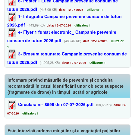
6- Poster 1 Luca Campanie prevenire consum de
tutun 2026.pdf
(416,09 KB)
data: 12-07-2026
utilizator: 1
1- Infografic Campanie prevenire consum de tutun
2026.pdf
(443,89 KB)
data: 12-07-2026
utilizator: 1
4- Flyer 1 fumat electronic_ Campanie prevenire
consum de tutun 2026.pdf
(488,46 KB)
data: 12-07-2026
utilizator:
1
3- Brosura renuntare Campanie prevenire consum de
tutun 2026.pdf
(1.005,26 KB)
data: 12-07-2026
utilizator: 1
Informare privind măsurile de prevenire și conduita
recomandată în cazul identificării unor obiecte suspecte
(fragmente de drone) în timpul lucrărilor agricole
Circulara nr- 8598 din 07-07-2026.pdf
(69,66 KB)
data: 09-
07-2026
utilizator: 1
Este interzisă arderea miriştilor şi a vegetaţiei pajiştilor