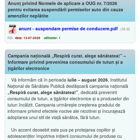
Anunț privind Normele de aplicare a OUG nr. 7/2026
pentru evitarea suspendării permiselor auto din cauza
amenzilor neplătite
anunt - suspendare permise de conducere.pdf
(35,32
KB)
data: 13-07-2026
utilizator: 1
Campania națională „Respiră curat, alege sănătatea!” –
Informare privind prevenirea consumului de tutun și a
țigărilor electronice
Vă informăm că în perioada
iulie – august 2026
, Institutul
Național de Sănătate Publică desfășoară campania națională
„Respiră curat, alege sănătatea!”
, dedicată prevenirii
consumului de tutun, a țigărilor electronice și a produselor din
tutun încălzit. Campania urmărește creșterea gradului de
informare privind efectele nocive ale nicotinei și încurajează
adoptarea unui stil de viață sănătos, fără tutun.
Un accent deosebit este pus pe protejarea copiilor și
adolescenților împotriva inițierii consumului de produse cu