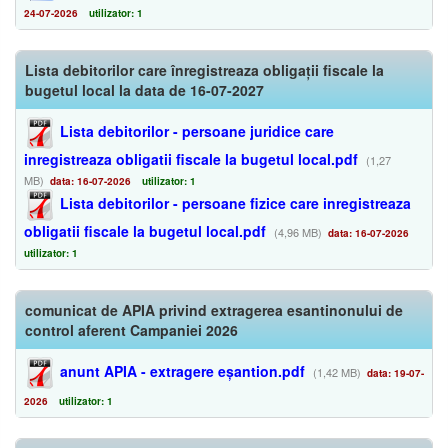
24-07-2026
utilizator: 1
Lista debitorilor care înregistreaza obligații fiscale la
bugetul local la data de 16-07-2027
Lista debitorilor - persoane juridice care
inregistreaza obligatii fiscale la bugetul local.pdf
(1,27
MB)
data: 16-07-2026
utilizator: 1
Lista debitorilor - persoane fizice care inregistreaza
obligatii fiscale la bugetul local.pdf
(4,96 MB)
data: 16-07-2026
utilizator: 1
comunicat de APIA privind extragerea esantinonului de
control aferent Campaniei 2026
anunt APIA - extragere eșantion.pdf
(1,42 MB)
data: 19-07-
2026
utilizator: 1