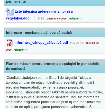
permanente
Este interzisă arderea miriştilor şi a
vegetaţiei.doc
(101,50 KB)
data: 09-07-2026
utilizator: 1
Informare - combatere cânepa sălbatică
Informare_cânepa_sălbatică.pdf
(127,35 KB)
data: 21-06-
2026
utilizator: 1
Plan de măsuri pentru protecția populației în perioadele
de caniculă
Comitetul Județean pentru Situații de Urgență Tulcea a
aprobat un plan de măsuri destinat prevenirii și diminuării
efectelor temperaturilor extreme asupra populației.
Documentul stabilește responsabilități pentru autoritățile locale,
instituțiile publice și serviciile de sănătate, inclusiv informarea
cetățenilor, asigurarea punctelor de prim ajutor, monitorizarea
surselor de apă și protejarea persoanelor vulnerabile. Sunt