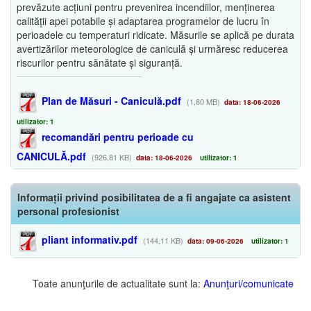
prevăzute acțiuni pentru prevenirea incendiilor, menținerea
calității apei potabile și adaptarea programelor de lucru în
perioadele cu temperaturi ridicate. Măsurile se aplică pe durata
avertizărilor meteorologice de caniculă și urmăresc reducerea
riscurilor pentru sănătate și siguranță.
Plan de Măsuri - Caniculă.pdf
(1,80 MB)
data: 18-06-2026
utilizator: 1
recomandări pentru perioade cu
CANICULĂ.pdf
(926,81 KB)
data: 18-06-2026
utilizator: 1
Informații privind posibilitatea de a fi angajate ca asistent
personal profesionist
pliant informativ.pdf
(144,11 KB)
data: 09-06-2026
utilizator: 1
Toate anunţurile de actualitate sunt la:
Anunţuri/comunicate