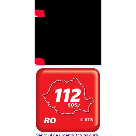
Serviciul de urgență 112 asigură