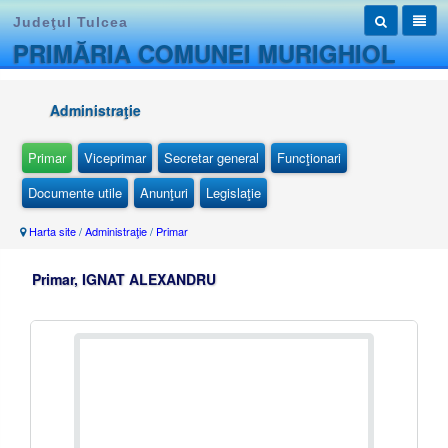
Judeţul Tulcea
PRIMĂRIA COMUNEI MURIGHIOL
Administraţie
Primar
Viceprimar
Secretar general
Funcţionari
Documente utile
Anunţuri
Legislaţie
Harta site
/
Administraţie
/
Primar
Primar, IGNAT ALEXANDRU