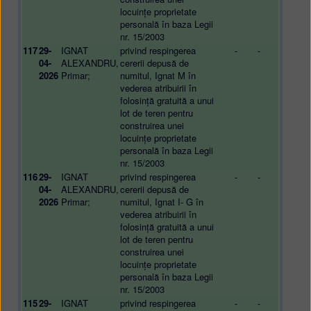
locuințe proprietate
personală în baza Legii
nr. 15/2003
117
29-
IGNAT
privind respingerea
-
-
04-
ALEXANDRU,
cererii depusă de
2026
Primar;
numitul, Ignat M în
vederea atribuirii în
folosință gratuită a unui
lot de teren pentru
construirea unei
locuințe proprietate
personală în baza Legii
nr. 15/2003
116
29-
IGNAT
privind respingerea
-
-
04-
ALEXANDRU,
cererii depusă de
2026
Primar;
numitul, Ignat I- G în
vederea atribuirii în
folosință gratuită a unui
lot de teren pentru
construirea unei
locuințe proprietate
personală în baza Legii
nr. 15/2003
115
29-
IGNAT
privind respingerea
-
-