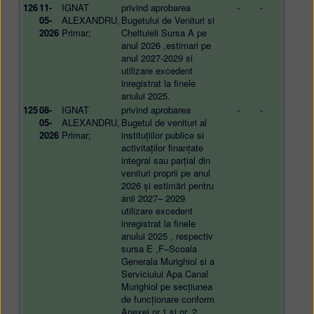
126
11-
IGNAT
privind aprobarea
-
-
05-
ALEXANDRU,
Bugetului de Venituri si
2026
Primar;
Cheltuieli Sursa A pe
anul 2026 ,estimari pe
anul 2027-2029 si
utilizare excedent
inregistrat la finele
anului 2025.
125
08-
IGNAT
privind aprobarea
-
-
05-
ALEXANDRU,
Bugetul de venituri al
2026
Primar;
instituțiilor publice si
activitaților finanțate
integral sau parțial din
venituri proprii pe anul
2026 și estimări pentru
anii 2027– 2029
utilizare excedent
inregistrat la finele
anului 2025 , respectiv
sursa E ,F–Scoala
Generala Murighiol si a
Serviciului Apa Canal
Murighiol pe secțiunea
de funcționare conform
Anexei nr.1 și nr. 2.