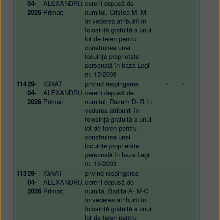
04-
ALEXANDRU,
cererii depusă de
2026
Primar;
numitul, Cristea M- M
în vederea atribuirii în
folosință gratuită a unui
lot de teren pentru
construirea unei
locuințe proprietate
personală în baza Legii
nr. 15/2003
114
29-
IGNAT
privind respingerea
-
-
04-
ALEXANDRU,
cererii depusă de
2026
Primar;
numitul, Razem D- R în
vederea atribuirii în
folosință gratuită a unui
lot de teren pentru
construirea unei
locuințe proprietate
personală în baza Legii
nr. 15/2003
113
29-
IGNAT
privind respingerea
-
-
04-
ALEXANDRU,
cererii depusă de
2026
Primar;
numita, Badita A- M-C
în vederea atribuirii în
folosință gratuită a unui
lot de teren pentru