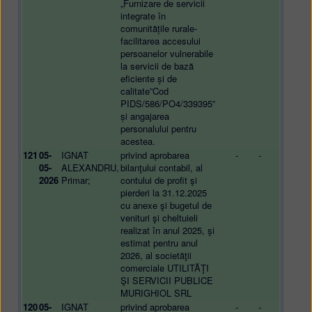
„Furnizare de servicii
integrate în
comunitățile rurale-
facilitarea accesului
persoanelor vulnerabile
la servicii de bază
eficiente și de
calitate”Cod
PIDS/586/PO4/339395”
și angajarea
personalului pentru
acestea.
121
05-
IGNAT
privind aprobarea
-
-
05-
ALEXANDRU,
bilanţului contabil, al
2026
Primar;
contului de profit şi
pierderi la 31.12.2025
cu anexe şi bugetul de
venituri şi cheltuieli
realizat în anul 2025, şi
estimat pentru anul
2026, al societăţii
comerciale UTILITĂŢI
ŞI SERVICII PUBLICE
MURIGHIOL SRL
120
05-
IGNAT
privind aprobarea
-
-