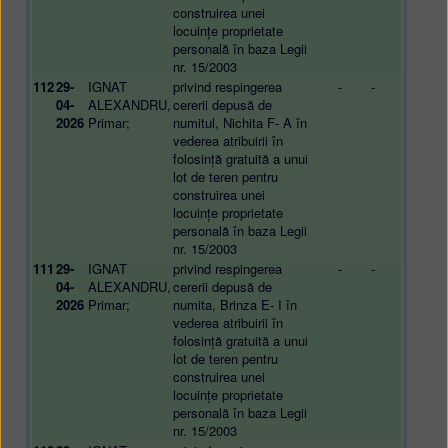
construirea unei
locuințe proprietate
personală în baza Legii
nr. 15/2003
112
29-
IGNAT
privind respingerea
-
-
04-
ALEXANDRU,
cererii depusă de
2026
Primar;
numitul, Nichita F- A în
vederea atribuirii în
folosință gratuită a unui
lot de teren pentru
construirea unei
locuințe proprietate
personală în baza Legii
nr. 15/2003
111
29-
IGNAT
privind respingerea
-
-
04-
ALEXANDRU,
cererii depusă de
2026
Primar;
numita, Brinza E- I în
vederea atribuirii în
folosință gratuită a unui
lot de teren pentru
construirea unei
locuințe proprietate
personală în baza Legii
nr. 15/2003