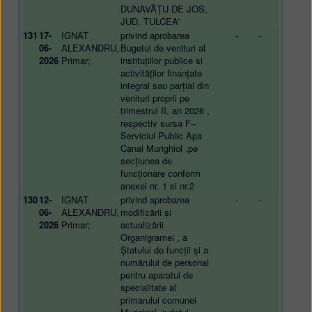
DUNAVĂȚU DE JOS,
JUD. TULCEA”
131
17-
IGNAT
privind aprobarea
-
-
06-
ALEXANDRU,
Bugetul de venituri al
2026
Primar;
instituțiilor publice si
activităților finanțate
integral sau parțial din
venituri proprii pe
trimestrul II, an 2026 ,
respectiv sursa F–
Serviciul Public Apa
Canal Murighiol ,pe
secțiunea de
funcționare conform
anexei nr. 1 si nr.2
130
12-
IGNAT
privind aprobarea
-
-
06-
ALEXANDRU,
modificării și
2026
Primar;
actualizării
Organigramei , a
Ștatului de funcții și a
numărului de personal
pentru aparatul de
specialitate al
primarului comunei