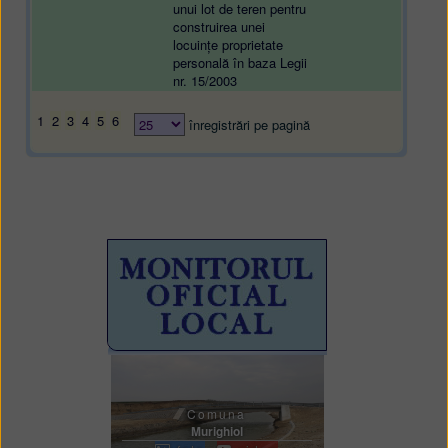
unui lot de teren pentru
construirea unei
locuințe proprietate
personală în baza Legii
nr. 15/2003
1
2
3
4
5
6
înregistrări pe pagină
Comuna
Murighiol