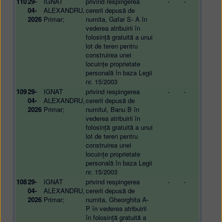
110
29-
IGNAT
privind respingerea
-
-
04-
ALEXANDRU,
cererii depusă de
2026
Primar;
numita, Gafar S- A în
vederea atribuirii în
folosință gratuită a unui
lot de teren pentru
construirea unei
locuințe proprietate
personală în baza Legii
nr. 15/2003
109
29-
IGNAT
privind respingerea
-
-
04-
ALEXANDRU,
cererii depusă de
2026
Primar;
numitul, Banu B în
vederea atribuirii în
folosință gratuită a unui
lot de teren pentru
construirea unei
locuințe proprietate
personală în baza Legii
nr. 15/2003
108
29-
IGNAT
privind respingerea
-
-
04-
ALEXANDRU,
cererii depusă de
2026
Primar;
numita, Gheorghita A-
P în vederea atribuirii
în folosință gratuită a