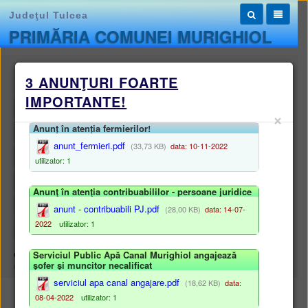
Judeţul Tulcea
PRIMĂRIA COMUNEI MURIGHIOL
Monitorul oficial local
3 ANUNŢURI FOARTE
IMPORTANTE!
STATUTUL UNITĂȚII ADMINISTRATIV-TERITORIALE
×
Anunț în atenția fermierilor!
REGULAMENTELE PRIVIND PROCEDURILE ADMINISTRATIVE
anunt_fermieri.pdf
(33,73 KB)
data: 10-11-2022
HOTĂRÂRILE AUTORITĂȚII DELIBERATIVE
utilizator: 1
DISPOZIȚIILE AUTORITĂȚII EXECUTIVE
Anunţ în atenţia contribuabililor - persoane juridice
DOCUMENTE ȘI INFORMAȚII FINANCIARE
anunt - contribuabili PJ.pdf
(28,00 KB)
data: 14-07-
2022
utilizator: 1
ALTE DOCUMENTE
Serviciul Public Apă Canal Murighiol angajează
Harta site
/
Monitorul oficial local
/
HOTĂRÂRILE AUTORITĂȚII DELIBERATIVE
şofer şi muncitor necalificat
/
Registru proiecte de hotărâri
serviciul apa canal angajare.pdf
(18,62 KB)
data:
Registru proiecte de hotărâri
08-04-2022
utilizator: 1