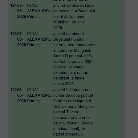
124
07-
IGNAT
privind aprobarea Listei
-
-
05-
ALEXANDRU,
de investiții a Bugetului
2026
Primar;
Local al Comunei
Murighiol, pe anul
2026.
123
07-
IGNAT
privind aprobarea
-
-
05-
ALEXANDRU,
Bugetului Fonduri
2026
Primar;
externe nerambursabile
al comunei Murighiol,
Sursa D pe anul 2026,
estimările pe anii 2027-
2029 si utilizarea
excedentului ramas
neutilizat la finele
anului 2025.
122
06-
IGNAT
privind înființarea unui
-
-
05-
ALEXANDRU,
număr de doua posturi
2026
Primar;
în afara organigramei,
UAT comuna Murighiol,
județul Tulcea,
necesare și aferente
celor 2 domenii (social
si educational), în
cadrul proiectului