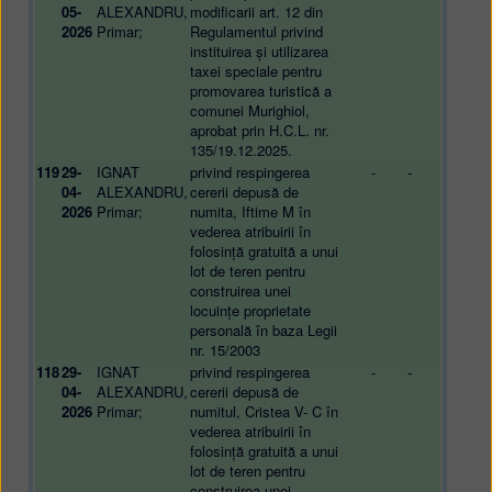
05-
ALEXANDRU,
modificarii art. 12 din
2026
Primar;
Regulamentul privind
instituirea și utilizarea
taxei speciale pentru
promovarea turistică a
comunei Murighiol,
aprobat prin H.C.L. nr.
135/19.12.2025.
119
29-
IGNAT
privind respingerea
-
-
04-
ALEXANDRU,
cererii depusă de
2026
Primar;
numita, Iftime M în
vederea atribuirii în
folosință gratuită a unui
lot de teren pentru
construirea unei
locuințe proprietate
personală în baza Legii
nr. 15/2003
118
29-
IGNAT
privind respingerea
-
-
04-
ALEXANDRU,
cererii depusă de
2026
Primar;
numitul, Cristea V- C în
vederea atribuirii în
folosință gratuită a unui
lot de teren pentru
construirea unei