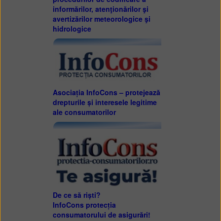
informărilor, atenţionărilor şi
avertizărilor meteorologice şi
hidrologice
Asociația InfoCons – protejează
drepturile și interesele legitime
ale consumatorilor
De ce să riști?
InfoCons protecția
consumatorului de asigurări!