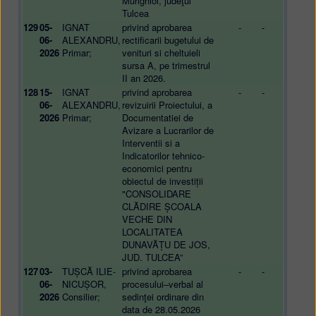
Murighiol, judeţul
Tulcea
129
05-
IGNAT
privind aprobarea
-
-
06-
ALEXANDRU,
rectificarii bugetului de
2026
Primar;
venituri si cheltuieli
sursa A, pe trimestrul
II an 2026.
128
15-
IGNAT
privind aprobarea
-
-
06-
ALEXANDRU,
revizuirii Proiectului, a
2026
Primar;
Documentatiei de
Avizare a Lucrarilor de
Interventii si a
Indicatorilor tehnico-
economici pentru
obiectul de investiții
"CONSOLIDARE
CLĂDIRE ȘCOALA
VECHE DIN
LOCALITATEA
DUNAVĂȚU DE JOS,
JUD. TULCEA”
127
03-
TUȘCĂ ILIE-
privind aprobarea
-
-
06-
NICUȘOR,
procesului–verbal al
2026
Consilier;
sedinţei ordinare din
data de 28.05.2026