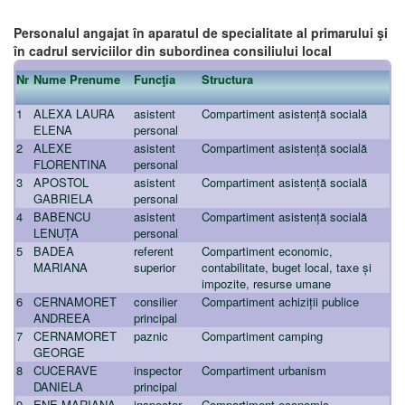
Personalul angajat în aparatul de specialitate al primarului şi
în cadrul serviciilor din subordinea consiliului local
Nr
Nume Prenume
Funcţia
Structura
1
ALEXA LAURA
asistent
Compartiment asistență socială
ELENA
personal
2
ALEXE
asistent
Compartiment asistență socială
FLORENTINA
personal
3
APOSTOL
asistent
Compartiment asistență socială
GABRIELA
personal
4
BABENCU
asistent
Compartiment asistență socială
LENUȚA
personal
5
BADEA
referent
Compartiment economic,
MARIANA
superior
contabilitate, buget local, taxe și
impozite, resurse umane
6
CERNAMORET
consilier
Compartiment achiziții publice
ANDREEA
principal
7
CERNAMORET
paznic
Compartiment camping
GEORGE
8
CUCERAVE
inspector
Compartiment urbanism
DANIELA
principal
9
ENE MARIANA
inspector
Compartiment economic,