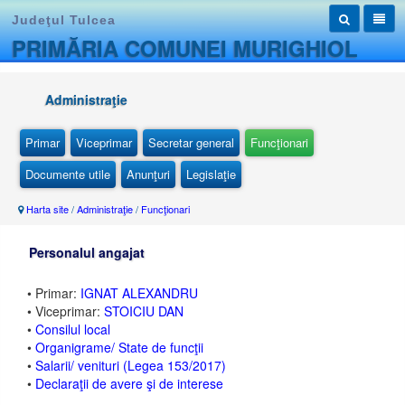
Judeţul Tulcea
PRIMĂRIA COMUNEI MURIGHIOL
Administraţie
Primar
Viceprimar
Secretar general
Funcţionari
Documente utile
Anunţuri
Legislaţie
Harta site
/
Administraţie
/
Funcţionari
Personalul angajat
• Primar:
IGNAT ALEXANDRU
• Viceprimar:
STOICIU DAN
•
Consilul local
•
Organigrame/ State de funcţii
•
Salarii/ venituri (Legea 153/2017)
•
Declaraţii de avere şi de interese