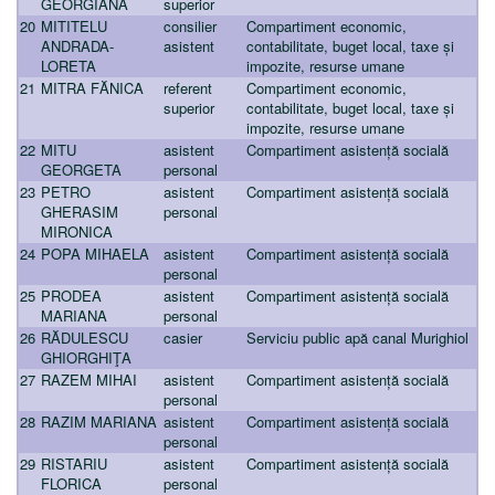
GEORGIANA
superior
20
MITITELU
consilier
Compartiment economic,
ANDRADA-
asistent
contabilitate, buget local, taxe și
LORETA
impozite, resurse umane
21
MITRA FĂNICA
referent
Compartiment economic,
superior
contabilitate, buget local, taxe și
impozite, resurse umane
22
MITU
asistent
Compartiment asistență socială
GEORGETA
personal
23
PETRO
asistent
Compartiment asistență socială
GHERASIM
personal
MIRONICA
24
POPA MIHAELA
asistent
Compartiment asistență socială
personal
25
PRODEA
asistent
Compartiment asistență socială
MARIANA
personal
26
RĂDULESCU
casier
Serviciu public apă canal Murighiol
GHIORGHIŢA
27
RAZEM MIHAI
asistent
Compartiment asistență socială
personal
28
RAZIM MARIANA
asistent
Compartiment asistență socială
personal
29
RISTARIU
asistent
Compartiment asistență socială
FLORICA
personal