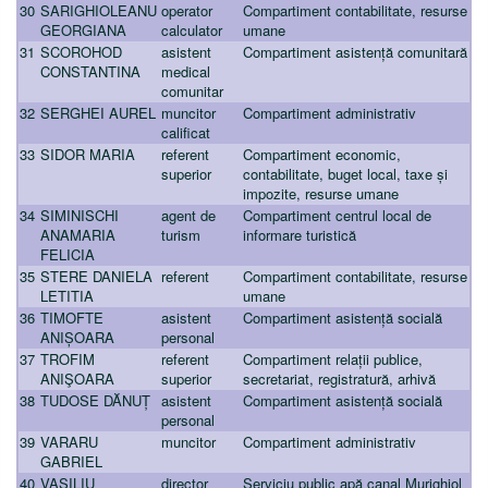
30
SARIGHIOLEANU
operator
Compartiment contabilitate, resurse
GEORGIANA
calculator
umane
31
SCOROHOD
asistent
Compartiment asistență comunitară
CONSTANTINA
medical
comunitar
32
SERGHEI AUREL
muncitor
Compartiment administrativ
calificat
33
SIDOR MARIA
referent
Compartiment economic,
superior
contabilitate, buget local, taxe și
impozite, resurse umane
34
SIMINISCHI
agent de
Compartiment centrul local de
ANAMARIA
turism
informare turistică
FELICIA
35
STERE DANIELA
referent
Compartiment contabilitate, resurse
LETITIA
umane
36
TIMOFTE
asistent
Compartiment asistență socială
ANIȘOARA
personal
37
TROFIM
referent
Compartiment relații publice,
ANIŞOARA
superior
secretariat, registratură, arhivă
38
TUDOSE DĂNUȚ
asistent
Compartiment asistență socială
personal
39
VARARU
muncitor
Compartiment administrativ
GABRIEL
40
VASILIU
director
Serviciu public apă canal Murighiol