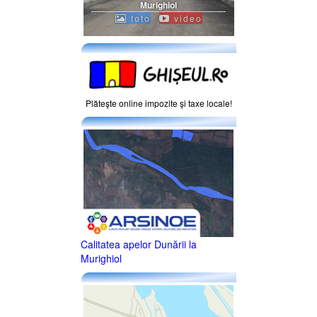
Murighiol
foto
video
Plăteşte online impozite şi taxe locale!
Calitatea apelor Dunării la
Murighiol