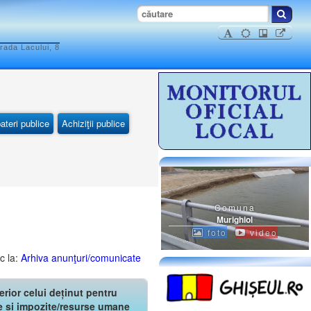
rada Lacului, 8
ateri publice
Achiziţii publice
Comuna
Murighiol
foto
video
c la:
Arhiva anunţuri/comunicate
rior celui deținut pentru
xe si impozite/resurse umane