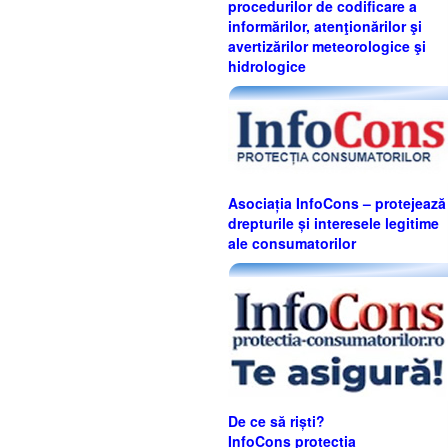
procedurilor de codificare a
informărilor, atenţionărilor şi
avertizărilor meteorologice şi
hidrologice
Asociația InfoCons – protejează
drepturile și interesele legitime
ale consumatorilor
De ce să riști?
InfoCons protecția