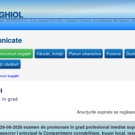
GHIOL
ax: 0240545971, Cod poştal 827150, Judeţul Tulcea, Localitatea Murighiol, St
unicate
oncursuri angajări
Vânzări, licitaţii
Planuri urbanistice
Proiecte
Dezb
ii căsătorii
suri angajări
i
i în grad
Anunţurile expirate se regăses
 26-08-2026 examen de promovare în grad profesional imediat supe
spector I principal la Compartiment contabilitate, buget local, ta