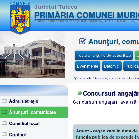
Judeţul Tulcea
PRIMĂRIA COMUNEI MURI
e-mail: contact@primaria-murighiol.ro, Tel: 0240545969, F
Anunţuri, com
Toate anunţurile de actualitate
C
Evenimente
Datornici
Publicaţ
Harta site
/
Anunţuri, comunicate
/
Concur
Concursuri angajăr
Administraţie
Concursuri angajări, avansăr
Anunţuri, comunicate
Consiliul local
Anunț - organizare în data de
Contact
funcția publică de execuție In