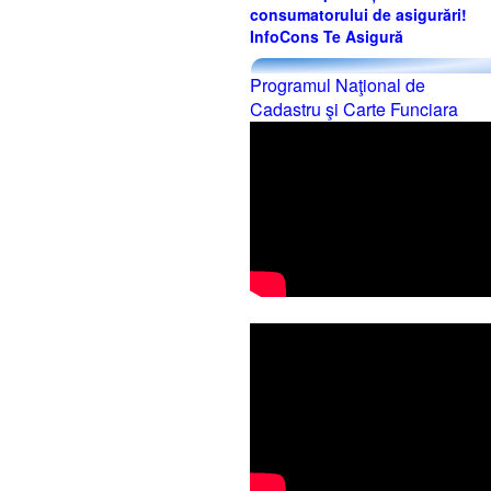
consumatorului de asigurări!
InfoCons Te Asigură
Programul Naţional de
Cadastru şi Carte Funciara