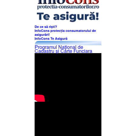
De ce să riști?
InfoCons protecția consumatorului de
asigurări!
InfoCons Te Asigură
Programul Naţional de
Cadastru şi Carte Funciara