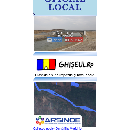
Comuna
Murighiol
foto
video
Plăteşte online impozite şi taxe locale!
Calitatea apelor Dunării la Murighiol