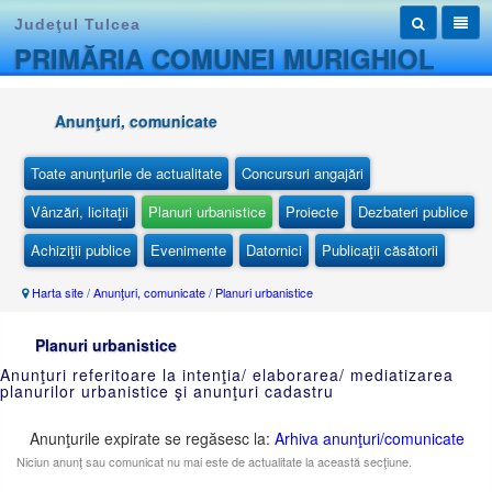
Judeţul Tulcea
PRIMĂRIA COMUNEI MURIGHIOL
Anunţuri, comunicate
Toate anunţurile de actualitate
Concursuri angajări
Vânzări, licitaţii
Planuri urbanistice
Proiecte
Dezbateri publice
Achiziţii publice
Evenimente
Datornici
Publicaţii căsătorii
Harta site
/
Anunţuri, comunicate
/
Planuri urbanistice
Planuri urbanistice
Anunţuri referitoare la intenţia/ elaborarea/ mediatizarea
planurilor urbanistice şi anunţuri cadastru
Anunţurile expirate se regăsesc la:
Arhiva anunţuri/comunicate
Niciun anunţ sau comunicat nu mai este de actualitate la această secţiune.