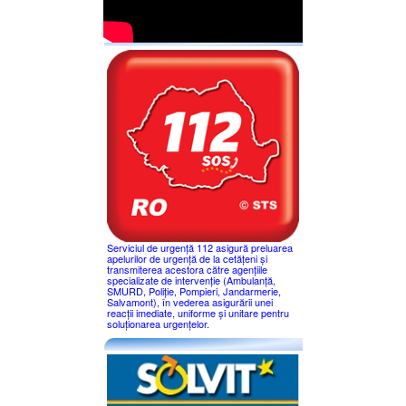
Serviciul de urgență 112 asigură preluarea
apelurilor de urgență de la cetățeni și
transmiterea acestora către agențiile
specializate de intervenție (Ambulanță,
SMURD, Poliție, Pompieri, Jandarmerie,
Salvamont), în vederea asigurării unei
reacții imediate, uniforme și unitare pentru
soluționarea urgențelor.