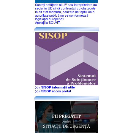
Sunteţi cetăţean al UE sau întreprindere cu
sediul în UE şi vă confruntaţi cu obstacole
în alt stat membru, cauzate de faptul că o
autoritate publică nu se conformează
legislaţiei europene?
Apelaţi la SOLVIT.
>>> SISOP informaţii utile
>>> SISOP acces portal