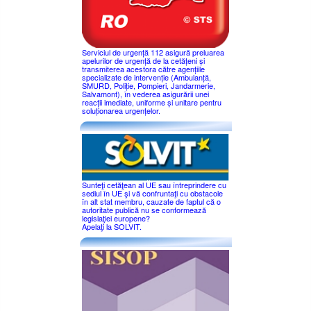
Serviciul de urgență 112 asigură preluarea
apelurilor de urgență de la cetățeni și
transmiterea acestora către agențiile
specializate de intervenție (Ambulanță,
SMURD, Poliție, Pompieri, Jandarmerie,
Salvamont), în vederea asigurării unei
reacții imediate, uniforme și unitare pentru
soluționarea urgențelor.
Sunteţi cetăţean al UE sau întreprindere cu
sediul în UE şi vă confruntaţi cu obstacole
în alt stat membru, cauzate de faptul că o
autoritate publică nu se conformează
legislaţiei europene?
Apelaţi la SOLVIT.