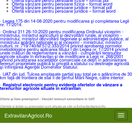
Ofertă vânzare pentru persoane fizice – format pdf
Oferta vânzare pentru persoane fizice – format word
Ofertă vânzare pentru persoane juridice – format pdf
Ofertă vânzare pentru persoane juridice – format word
-
Legea 175 din 14-08-2020 pentru modificarea şi completarea Legii
nr. 17/2014
;
-
Ordinul 311 26-10-2020 pentru modificarea Ordinului viceprim -
ministrului, ministrul agriculturii şi dezvoltării rurale, al viceprim -
ministrului, ministrul dezvoltării regionale şi administraţiei publice, al
ministrului apărării naţionale şi al viceprim - ministrului, ministrul
culturii, nr. 719/740/M.57/2.333/2014 privind aprobarea normelor
metodologice pentru aplicarea titlului I din Legea nr. 17/2014 privind
unele măsuri de reglementare a vânzării - cumpărării terenurilor
agricole situate în extravilan şi de modificare a Legii nr. 268/2001
privind privatizarea societăţilor comerciale ce deţin în administrare
terenuri proprietate publică şi privată a statului cu destinaţie agricolă
şi înfiinţarea Agenţiei Domeniilor Statului
;
-
UAT din jud. Tulcea amplasate parţial sau total pe o adâncime de 30
km faţă de frontiera de stat îi de ţărmul Mării Negre, către interior
;
-
Registrul electronic pentru evidenţa ofertelor de vânzare a
terenurilor agricole situate în extravilan
;
Oferte şi liste preemptori - Vânzări terenuri extravilane în UAT
Ofertele şi listele cu preemptori sunt afişate pe site-ul ExtravilanAgricol.Ro