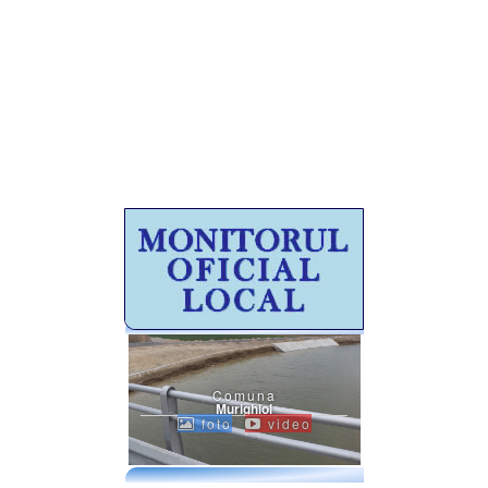
Comuna
Murighiol
foto
video