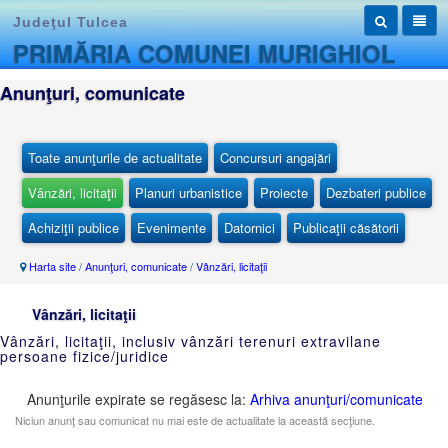
Judeţul Tulcea
PRIMĂRIA COMUNEI MURIGHIOL
Anunţuri, comunicate
Toate anunţurile de actualitate
Concursuri angajări
Vânzări, licitaţii
Planuri urbanistice
Proiecte
Dezbateri publice
Achiziţii publice
Evenimente
Datornici
Publicaţii căsătorii
Harta site
/
Anunţuri, comunicate
/
Vânzări, licitaţii
Vânzări, licitaţii
Vânzări, licitaţii, inclusiv vânzări terenuri extravilane
persoane fizice/juridice
Anunţurile expirate se regăsesc la:
Arhiva anunţuri/comunicate
Niciun anunţ sau comunicat nu mai este de actualitate la această secţiune.