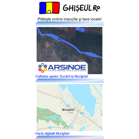
Plăteşte online impozite şi taxe locale!
Calitatea apelor Dunării la Murighiol
Harta digitală Murighiol